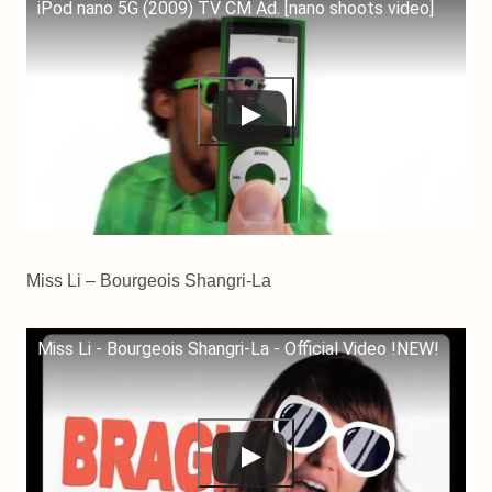
iPod nano 5G (2009) TV CM Ad. [nano shoots video]
Miss Li – Bourgeois Shangri-La
Miss Li - Bourgeois Shangri-La - Official Video !NEW!