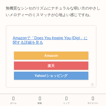
無機質なシンセのリズムにナチュラルな唄い方のやさし
いメロディーのミスマッチが心地よい感じですね。
Amazonで「Does You Inspire You (Dig)」に
関する詳細を見る
Amazon
楽天
Yahoo!ショッピング
チェアリフト（Chairlift）
ホーム
検索
トップ
サイドバー
ニューヨークを活動拠点にするキャロライン・ポラ