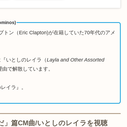
inos)
（Eric Clapton)が在籍していた70年代のアメ
は『いとしのレイラ（
Layla and Other Assorted
理由で解散しています。
のレイラ』。
だ」篇CM曲/いとしのレイラを視聴