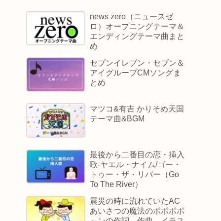
news zero（ニュースゼ
ロ）オープニングテーマ＆
エンディングテーマ曲まと
め
セブンイレブン・セブン＆
アイグループCMソングま
とめ
マツコ&有吉 かりそめ天国
テーマ曲&BGM
最後から二番目の恋・挿入
歌-ヤエル・ナイム/ゴー・
トゥー・ザ・リバー（Go
To The River）
震災の時に流れていたAC
あいさつの魔法のポポポポ
～ンの作詞、作曲、イラス