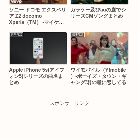
ソニー ドコモ エクスペリ
ガラケー及びauの庭でシ
ア Z2 docomo
リーズCMソングまとめ
Xperia（TM） -マイケ
ル・ジャクソン/Slave To
The Rhythm
携帯電話
携帯電話
Apple iPhone 5s(アイフ
ワイモバイル（Y!mobile
ォン5)シリーズの曲名ま
）-ボーイズ・タウン・ギ
とめ
ャング/君の瞳に恋してる
スポンサーリンク