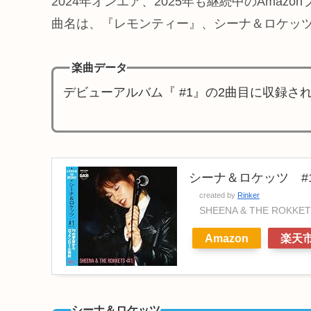
2024年オンエア、2025年も継続中のAma
曲名は、『レモンティー』、シーナ＆ロケッ
楽曲データ
デビューアルバム『 #1』の2曲目に収録
シーナ＆ロケッツ #1
created by
Rinker
SHEENA & THE ROKKE
Amazon
楽天
シーナ＆ロケッツ