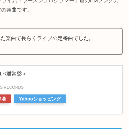
zonプライム「ラーメンプログラマー」篇のCMソングの
ツの楽曲です。
された楽曲で長らくライブの定番曲でした。
 <通常盤＞
TS RECORDS
市場
Yahooショッピング