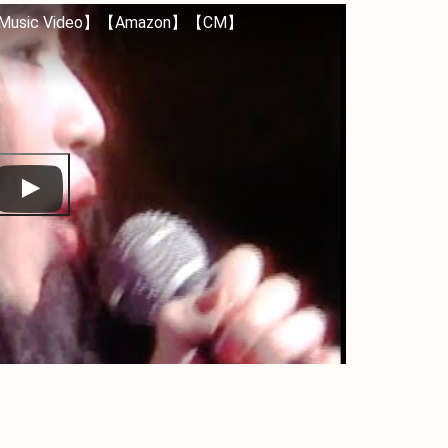
usic Video】【Amazon】【CM】