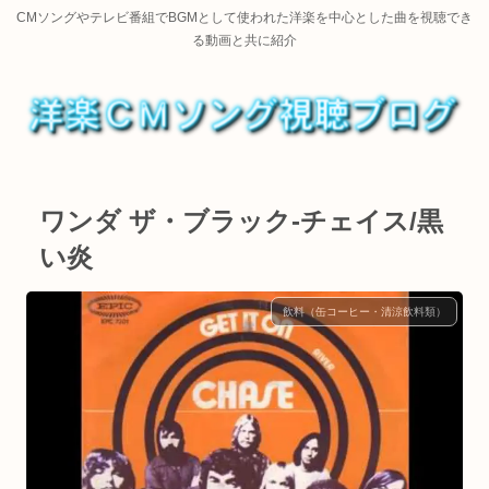
CMソングやテレビ番組でBGMとして使われた洋楽を中心とした曲を視聴でき
る動画と共に紹介
ワンダ ザ・ブラック-チェイス/黒
い炎
飲料（缶コーヒー・清涼飲料類）