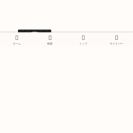
イオン・スポーツサイクル-クイーン/バ
ホーム
検索
トップ
サイドバー
イシクル・レース
【auガラケー】iida CMソングまとめ
コメント
コメントを書き込む