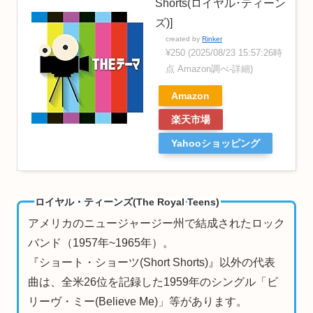
Shorts(ロイヤル･ティーン
ズ)]
created by
Rinker
¥250
(2025/08/23 15:57:26時
点 Amazon調べ-
詳細)
Amazon
楽天市場
Yahooショッピング
ロイヤル・ティーンズ(The Royal Teens)
アメリカのニュージャージー州で結成されたロック
バンド（1957年~1965年）。
『ショート・ショーツ(Short Shorts)』以外の代表
曲は、全米26位を記録した1959年のシングル「ビ
リーヴ・ミー(Believe Me)」等があります。