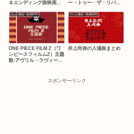
＆エンディング曲映画
ー・トゥー・ザ・リバー
BECK映画BECK（ベッ
（Go To The River）
ク）主題歌オープニング
テレビ番組・映画BGM
テレビ番組・映画BGM
テーマ＆エンディング曲
ONE PIECE FILM Z（ワ
井上尚弥の入場曲まとめ
ンピースフィルムZ）主題
歌-アヴリル・ラヴィーン
まとめ
スポンサーリンク