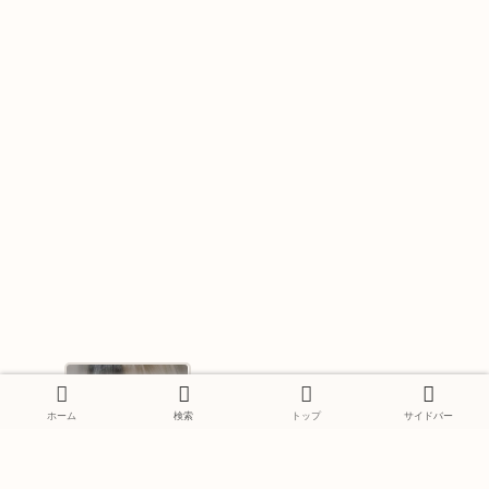
ホンダ・オデッセイ ハイブリッド-2018
年夏 シーア/アライヴ
ホーム
検索
トップ
サイドバー